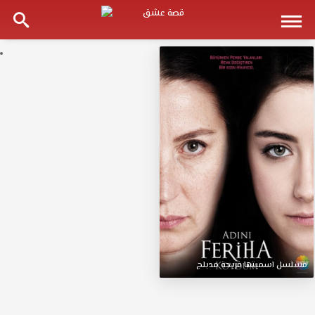
مسلسل
اسميتها
فريحة
مدبلج