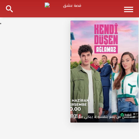
مسلسل
من
يقع
بنفسه
لا
يبكي
مترجم