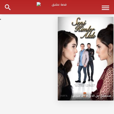
مسلسل
من
الذى
اخذك
مترجم