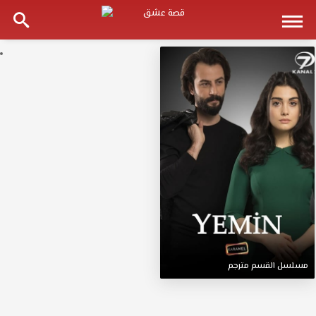
مسلسل
القسم
مترجم