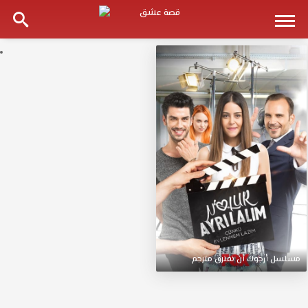
مسلسل
أرجوك
أن
نفترق
مترجم