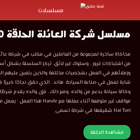
مسلسلات
مسلسل شركة العائلة الحلقة 10 مدبلج
محاكاة ساخرة لمجموعة من العاملين في مكتب في شركة عائلية
من اشتباكات غرور ، وسلوك غير لائق. تركز السلسلة بشكل 
وزملائهم في العمل بشخصيات مختلفة والذين يتعين عليهم ا
شابة تعمل في صناعة السياحة. هاند ، الذي حقق نجاحًا كبيرًا في 
وكالة سياحة بدعم من والده. ومع ذلك ، فإن والده يقدم شرطًا و
هذا العمل ؛ يعمل مع شقيقه هارون. توا
شقيقها في شركة تسمى Hai Turi
مشاهدة الحلقة