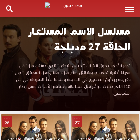
مسلسل الاسم المستعار
مسلسل
الحلقة 27 مدبلجة
الاسم
المستعار
مسلسل
تدور الأحداث حول الشاب ” حسن الاداغ ” الذي يمتلك منزلاً في
الاسم
مدينة أنقرة تحدث جريمة قتل أمام منزله مما يجعل المحقق ” جان ”
الحلقة
المستعار
وفريقه يبدأون التحقيق في الجريمة وعندما تبدأ الشرطة في حل
الحلقة
هذا اللغز تحدث جرائم قتل مشابهة وتستمر الأحداث ضمن إطار
27
27
تشويقي.
مدبلجة
موقع
مدبلجة
قصة
حلقة
حلقة
عشق
26
27
قصة
الموقع
العربي