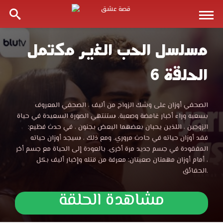
مسلسل الحب الغير مكتمل
مسلسل
الحلقة 6
الحب
الغير
مسلسل
الصحفي أوزان على وشك الزواج من أليف ، الصحفي المعروف
الحب
بسعيه وراء أخبار غامضة وصعبة. ستنتهي الصورة السعيدة في حياة
مكتمل
الغير
الزوجين ، اللذين يحبان بعضهما البعض بجنون ، في حدث فظيع:
مكتمل
فقد أوزان حياته في حادث مروري. ومع ذلك ، سيجد أوزان حياته
الحلقة
الحلقة
المفقودة في جسم جديد مرة أخرى. بالعودة إلى الحياة مع جسم أخر
6
، أمام أوزان مهمتان صعبتان: معرفة من قتله وإخبار أليف بكل
مترجمة
الحقائق.
6
موقع
قصة
مشاهدة الحلقة
قصة
عشق
الموقع