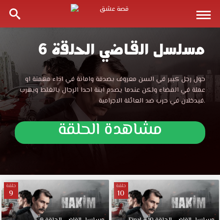
مسلسل القاضي الحلقة 6
مسلسل
القاضي
مسلسل
حول رجل كبير في السن معروف بصدقة وامانة في اداء مهمتة او
القاضي
عملة في القضاء ولكن عندما يصدم ابنة احدا الرجال بالغلط ويهرب
الحلقة
الحلقة
فيدخلان في حرب ضد العائلة الاجرامية.
6
مترجمة
6
مشاهدة الحلقة
موقع
قصة
مترجمة
عشق
الموقع
موقع
العربي
الأفضل
حلقة
حلقة
9
10
قصة
لمشاهدة
جديد
حلقات