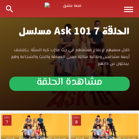
مسلسل Ask 101 الحلقة 7
مسلسل
Ask
مسلسل
خلال سعيهم لإيقاع معلّمتهم في حبّ مدرّب كرة السلّة، يكتشف
Ask
أربعة مشاغبين وطالبة مثاليّة معنى الصداقة والحبّ والشجاعة وهم
101
101
يبحثون عن ذاتهم.
الحلقة
7
الحلقة
مشاهدة الحلقة
مترجمة
قصة
7
عشق
الموقع
مترجمة
العربي
الأفضل
حلقة
حلقة
7
8
قصة
لمشاهدة
جديد
حلقات