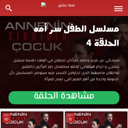
مسلسل الطفل سر أمه
مسلسل
الحلقة 4
الطفل
سر
مسلسل
سيحكي عن مريم ودفنه، امرأتان تحملان في الوقت نفسه سيلين
الطفل
ينينجي و ايرام هيلفاجي اوغلو ستلعبان دور امرأتين حاملتين
أمه
سر
تواجهان ماضيهما الذي تحاولان التستر عليه سيوضح المسلسل بأن
أمه
الامومة واحدة من أهم القيم التي تمنح للمرأة.
الحلقة
الحلقة
4
مشاهدة الحلقة
مترجمة
4
موقع
قصة
مترجمة
عشق
حلقة
حلقة
10
11
الموقع