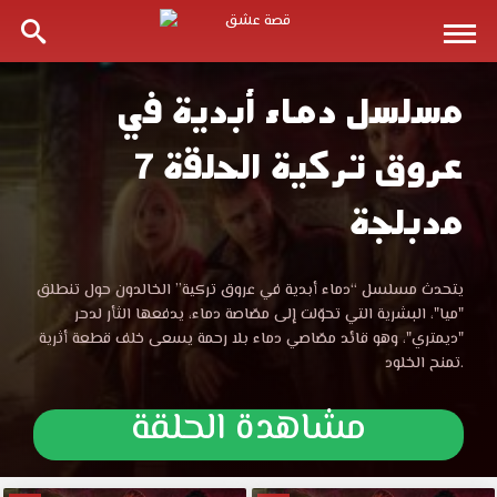
مسلسل دماء أبدية في
مسلسل
عروق تركية الحلقة 7
دماء
مدبلجة
أبدية
في
مسلسل
يتحدث مسلسل “دماء أبدية في عروق تركية” الخالدون حول تنطلق
دماء
"ميا"، البشرية التي تحوّلت إلى مصّاصة دماء، يدفعها الثأر لدحر
عروق
أبدية
"ديمتري"، وهو قائد مصّاصي دماء بلا رحمة يسعى خلف قطعة أثرية
في
تمنح الخلود.
عروق
تركية
تركية
مشاهدة الحلقة
الحلقة
الحلقة
7
مدبلجة