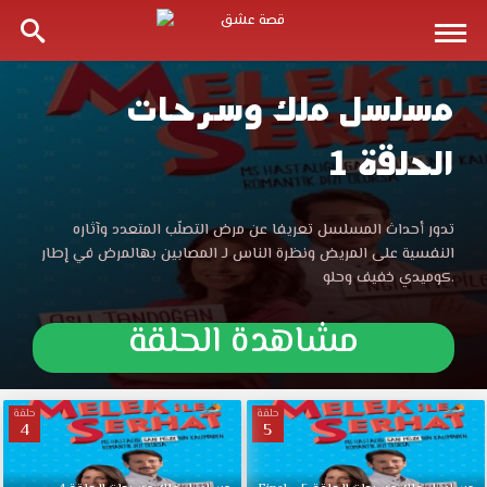
مسلسل ملك وسرحات
مسلسل
الحلقة 1
ملك
وسرحات
مسلسل
تدور أحداث المسلسل تعريفا عن مرض التصلّب المتعدد وآثاره
ملك
النفسية على المريض ونظرة الناس لـ المصابين بهالمرض في إطار
الحلقة
وسرحات
كوميدي خفيف وحلو.
الحلقة
1
1
مشاهدة الحلقة
مترجمة
قصة
مترجمة
عشق
الموقع
حلقة
حلقة
4
5
قصة
العربي
الأفضل