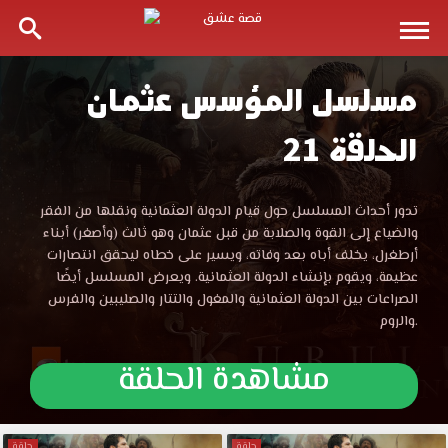
مسلسل المؤسس عثمان
مسلسل
الحلقة 21
المؤسس
عثمان
مسلسل
تدور أحداث المسلسل حول قيام الدولة العثمانية ونقلها من الفقر
المؤسس
والضياع إلى القوة والصلابة من قبل عثمان وهو ثالث (وأصغر) أبناء
الحلقة
عثمان
أرطغرل، يخلف أباه بعد وفاته، ويسير على خطاه ليحقق انتصارات
الحلقة
عظيمة، ويقوم بإنشاء الدولة العثمانية. ويعرض المسلسل أيضًا
21
21
الصراعات بين الدولة العثمانية والمغول والتتار والصليبين والفرس
مترجمة
والروم.
موقع
مترجمة
قصة
مشاهدة الحلقة
عشق
قصة
الموقع
العربي
حلقة
حلقة