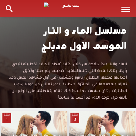
مسلسل الماء و النار
مسلسل
الموسم الاول مدبلج
الماء
و
مسلسل
الماء والنار يبدأ كقصة من خلال كتاب أهداه الكاتب لخطيبته لتبدي
الماء
رأيها بتلك القصة التي كتبها...فتبدأ خطيبته بقراءتها وتَخَيُّل
النار
و
أحداثها فيظهر البطلان (يامور وحشمت) في أول مشاهد العمل وقد
النار
تعرّفا ببعضيهما في الطائرة اذ كانت يامور تعاني من فوبيا ركوب
الموسم
الموسم
الطائرات وكان حشمت قد لاحظ ذلك فقام بتهدئتها على الرغم من
الاول
ألمه جراء جرحه الذي قد أصيب به سابقاً.
مترجم
الاول
قصة
حلقة
حلقة
عشق
1
2
مدبلج
باكثر
من