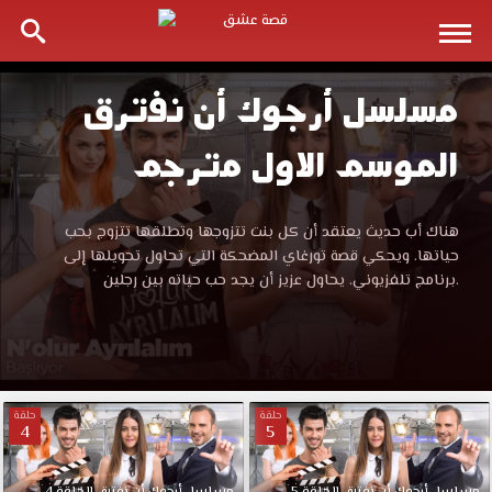
مسلسل أرجوك أن نفترق
مسلسل
الموسم الاول مترجم
أرجوك
أن
مسلسل
هناك أب حديث يعتقد أن كل بنت تتزوجها وتطلقها تتزوج بحب
أرجوك
حياتها. ويحكي قصة تورغاي المضحكة التي تحاول تحويلها إلى
نفترق
أن
برنامج تلفزيوني. يحاول عزيز أن يجد حب حياته بين رجلين.
نفترق
الموسم
الموسم
الاول
مترجم
الاول
قصة
حلقة
حلقة
عشق
4
5
مترجم
باكثر
من