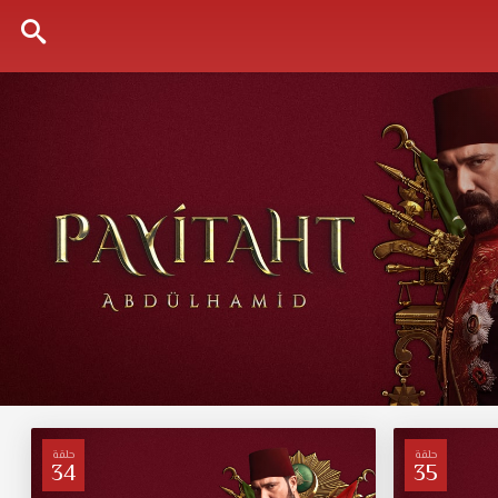
حلقة
حلقة
34
35