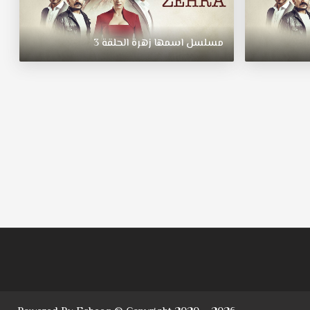
مسلسل
اسمها
زهرة
الحلقة
3