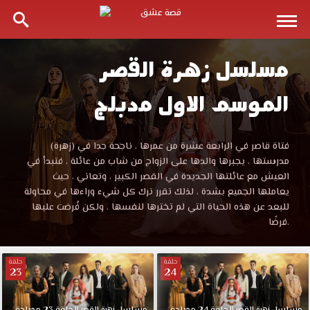
مسلسل زهرة القصر
مسلسل
الموسم الاول مدبلج
زهرة
القصر
مسلسل
(زهرة) فتاة قاصر في الرابعة عشرة من عمرها ، ناجحة جدا في
زهرة
مدرستها ، يجبرها والدها على الزواج من شاب من عائلة ، فتبدأ في
الموسم
القصر
العيش مع عائلتها الجديدة في القصر الكبير ، وتعاني ، حيث
الموسم
يعاملها الجميع بشدة ، لذلك تقرر ترك كل شيء وراءها في محاولة
الاول
الاول
للبعد عن هذه الحياة التي لم تخترها لنفسها ، ولكن فُرضت عليها
مدبلج
فرضًا.
قصة
مدبلج
عشق
حلقة
حلقة
باكثر
23
24
قصة
من
جودة