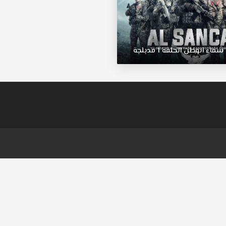
مسلسل
في
سماء
الوطن
مدبلج
سماء
الوطن
الحلقة
1
مدبلجة
كامل
قصة
عشق.
خمسة
أطفال
وحلم
واحد
بالطيران
والتحليق
عاليا
أعلى
مما
يمكن
للغير
أن
يصلوا