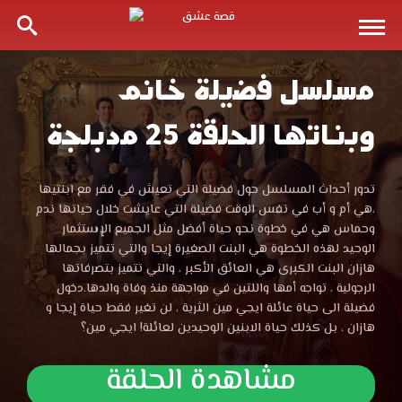
مسلسل فضيلة خانم
مسلسل
وبناتها الحلقة 25 مدبلجة
فضيلة
خانم
مسلسل
تدور أحداث المسلسل حول فضيلة التي تعيش في فقر مع ابنتيها
فضيلة
،هي أم و أب في نفس الوقت فضيلة التي عايشت خلال حياتها ندم
وبناتها
خانم
وحماس هي في خطوة نحو حياة أفضل مثل الجميع الإستثمار
وبناتها
الوحيد لهذه الخطوة هي البنت الصغيرة إيجا والتي تتميز بجمالها
الحلقة
الحلقة
هازان البنت الكبرى هي العائق الأكبر ، والتي تتميز بتصرفاتها
25
الرجولية ، تواجه أمها واللتين في مواجهة منذ وفاة والدها.دخول
مدبلجة
فضيلة الى حياة عائلة ايجي مين الثرية ، لن تغير فقط حياة إيجا و
25
موقع
هازان ، بل كذلك حياة الابنين الوحيدين لعائلة! ايجي مين؟
قصة
مدبلجة
عشق
مشاهدة الحلقة
الموقع