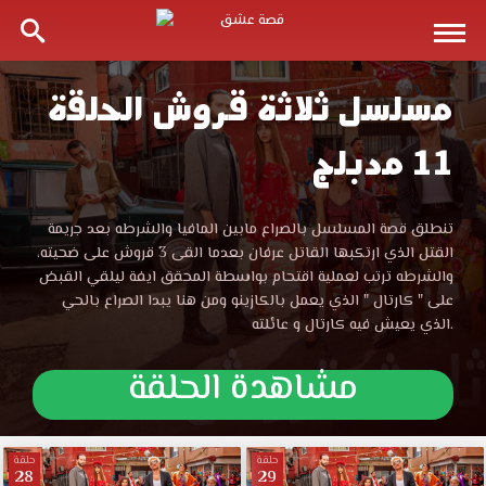
مسلسل ثلاثة قروش الحلقة
مسلسل
11 مدبلج
ثلاثة
قروش
مسلسل
تنطلق قصة المسلسل بالصراع مابين المافيا والشرطه بعد جريمة
ثلاثة
القتل الذي ارتكبها القاتل عرفان بعدما القى 3 قروش على ضحيته،
الحلقة
قروش
والشرطه ترتب لعملية اقتحام بواسطة المحقق ايفة ليلقي القبض
الحلقة
على " كارتال " الذي يعمل بالكازينو ومن هنا يبدا الصراع بالحي
11
11
الذي يعيش فيه كارتال و عائلته.
مدبلجة
قصة
مشاهدة الحلقة
مدبلجة
عشق
مشاهدة
قصة
وتحميل
المسلسل
حلقة
حلقة
28
29