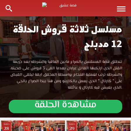
مسلسل ثلاثة قروش الحلقة
مسلسل
12 مدبلج
ثلاثة
قروش
مسلسل
تنطلق قصة المسلسل بالصراع مابين المافيا والشرطه بعد جريمة
ثلاثة
القتل الذي ارتكبها القاتل عرفان بعدما القى 3 قروش على ضحيته،
الحلقة
قروش
والشرطه ترتب لعملية اقتحام بواسطة المحقق ايفة ليلقي القبض
الحلقة
على " كارتال " الذي يعمل بالكازينو ومن هنا يبدا الصراع بالحي
12
12
الذي يعيش فيه كارتال و عائلته.
مدبلجة
قصة
مشاهدة الحلقة
مدبلجة
عشق
مشاهدة
قصة
وتحميل
المسلسل
حلقة
حلقة
28
29