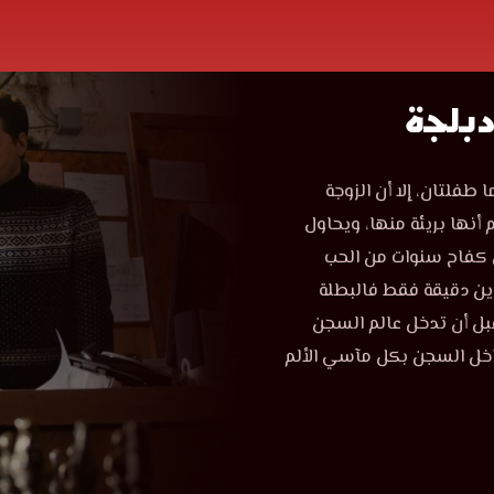
مسلسل
20
مسلسل
فلتان، إلا أن الزوجة
20
دقيقة
أنها بريئة منها، ويحاول
دقيقة
الحلقة
 كفاح سنوات من الحب
الحلقة
14
ين دقيقة فقط فالبطلة
مدبلجة
بل أن تدخل عالم السجن
14
قصة
عشق
داخل السجن بكل مآسي الألم
الموقع
مدبلجة
العربي
الأفضل
قصة
لمشاهدة
جديد