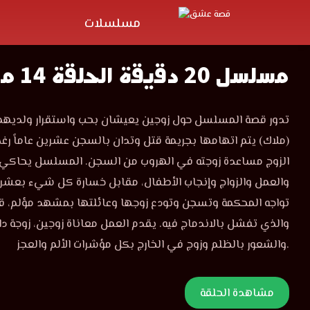
مسلسلات
مسلسل 20 دقيقة الحلقة 14 مدبلجة
تدور قصة المسلسل حول زوجين يعيشان بحب واستقرار ولديهما ط
(ملاك) يتم اتهامها بجريمة قتل وتدان بالسجن عشرين عاماً رغم 
الزوج مساعدة زوجته في الهروب من السجن. المسلسل يحاكي
والعمل والزواج وإنجاب الأطفال، مقابل خسارة كل شيء بعشر
تواجه المحكمة وتسجن وتودع زوجها وعائلتها بمشهد مؤلم، ق
والذي تفشل بالاندماج فيه. يقدم العمل معاناة زوجين، زوجة 
والشعور بالظلم وزوج في الخارج بكل مؤشرات الألم والعجز.
مشاهدة الحلقة