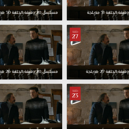
الحب
والعمل
دقيقة
الحلقة
31
مدبلجة
مسلسل
20
دقيقة
الحلقة
30
مدب
والزواج
وإنجاب
الأطفال،
حلقة
27
مقابل
خسارة
كل
شيء
بعشرين
دقيقة
دقيقة
الحلقة
27
مدبلجة
مسلسل
20
دقيقة
الحلقة
26
مدب
فقط
فالبطلة
تواجه
حلقة
المحكمة
23
وتسجن
وتودع
زوجها
وعائلتها
بمشهد