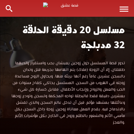
مسلسل 20 دقيقة الحلقة
مسلسل
32 مدبلجة
20
دقيقة
مسلسل
تدور قصة المسلسل حول زوجين يعيشان بحب واستقرار ولديهما
20
طفلتان، إلا أن الزوجة (ملاك) يتم اتهامها بجريمة قتل وتدان
الحلقة
دقيقة
بالسجن عشرين عاماً رغم أنها بريئة منها، ويحاول الزوج مساعدة
الحلقة
زوجته في الهروب من السجن. المسلسل يحاكي كفاح سنوات من
32
32
الحب والعمل والزواج وإنجاب الأطفال، مقابل خسارة كل شيء
مدبلجة
بعشرين دقيقة فقط فالبطلة تواجه المحكمة وتسجن وتودع زوجها
قصة
وعائلتها بمشهد مؤلم، قبل أن تدخل عالم السجن والذي تفشل
مدبلجة
عشق
بالاندماج فيه. يقدم العمل معاناة زوجين، زوجة داخل السجن بكل
الموقع
مآسي الألم والشعور بالظلم وزوج في الخارج بكل مؤشرات الألم
قصة
العربي
والعجز.
الأفضل