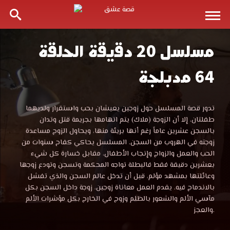
مسلسل 20 دقيقة الحلقة
مسلسل
64 مدبلجة
20
دقيقة
مسلسل
تدور قصة المسلسل حول زوجين يعيشان بحب واستقرار ولديهما
20
طفلتان، إلا أن الزوجة (ملاك) يتم اتهامها بجريمة قتل وتدان
الحلقة
دقيقة
بالسجن عشرين عاماً رغم أنها بريئة منها، ويحاول الزوج مساعدة
الحلقة
زوجته في الهروب من السجن. المسلسل يحاكي كفاح سنوات من
64
64
الحب والعمل والزواج وإنجاب الأطفال، مقابل خسارة كل شيء
مدبلجة
بعشرين دقيقة فقط فالبطلة تواجه المحكمة وتسجن وتودع زوجها
قصة
وعائلتها بمشهد مؤلم، قبل أن تدخل عالم السجن والذي تفشل
مدبلجة
عشق
بالاندماج فيه. يقدم العمل معاناة زوجين، زوجة داخل السجن بكل
الموقع
مآسي الألم والشعور بالظلم وزوج في الخارج بكل مؤشرات الألم
قصة
العربي
والعجز.
الأفضل