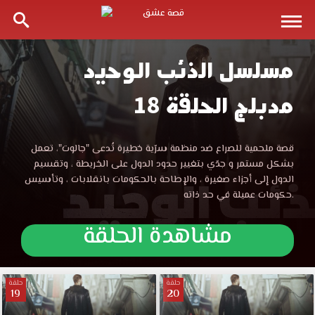
مسلسل الذئب الوحيد
مسلسل
مدبلج الحلقة 18
الذئب
الوحيد
مسلسل
قصة ملحمية للصراع ضد منظمة سرّية خطيرة تُدعى "جالوت"، تعمل
الذئب
بشكل مستمر و جدّي بتغيير حدود الدول على الخريطة ، وتقسيم
الحلقة
الوحيد
الدول إلى أجزاء صغيرة ، والإطاحة بالحكومات بانقلابات ، وتأسيس
الحلقة
حكومات عميلة في حد ذاته.
18
18
مدبلجة
مشاهدة الحلقة
قصة
مدبلجة
عشق
تويتر
قصة
مشاهدة
حلقة
حلقة
19
20
مباشرة