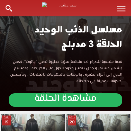
مسلسل الذئب الوحيد
مسلسل
الحلقة 3 مدبلج
الذئب
الوحيد
مسلسل
قصة ملحمية للصراع ضد منظمة سرّية خطيرة تُدعى "جالوت"، تعمل
الذئب
بشكل مستمر و جدّي بتغيير حدود الدول على الخريطة ، وتقسيم
الحلقة
الوحيد
الدول إلى أجزاء صغيرة ، والإطاحة بالحكومات بانقلابات ، وتأسيس
الحلقة
حكومات عميلة في حد ذاته.
3
3
مدبلجة
مشاهدة الحلقة
قصة
مدبلجة
عشق
تويتر
قصة
مشاهدة
حلقة
حلقة
19
20
مباشرة