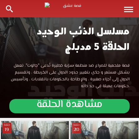
مسلسل الذئب الوحيد
مسلسل
الحلقة 5 مدبلج
الذئب
الوحيد
مسلسل
قصة ملحمية للصراع ضد منظمة سرّية خطيرة تُدعى "جالوت"، تعمل
الذئب
بشكل مستمر و جدّي بتغيير حدود الدول على الخريطة ، وتقسيم
الحلقة
الوحيد
الدول إلى أجزاء صغيرة ، والإطاحة بالحكومات بانقلابات ، وتأسيس
الحلقة
حكومات عميلة في حد ذاته.
5
5
مدبلجة
مشاهدة الحلقة
قصة
مدبلجة
عشق
تويتر
قصة
مشاهدة
حلقة
حلقة
19
20
مباشرة