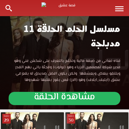
مسلسل الحلم الحلقة 11
مسلسل
مدبلجة
الحلم
الحلقة
مسلسل
فتاه تعاني من ضيقة مالية وتحلم بالتعرف على شخش غني وهو
الحلم
مدير شركة لمصممين الازياء وهو (بولوت) وفجئة ياتي بهم القدر
11
الحلقة
ويلتقو ببعض ويعشقها ولكن يكون افضل صديدق له يقع في
11
عشق (ايليف_ايلاف) وهو (الاز) فمن يفوز بقلبها شهدوها
مدبلجة
مدبلجة
موقع
مشاهدة الحلقة
قصة
قصة
عشق
الموقع
عشق
العربي
حلقة
حلقة
29
30
الأفضل