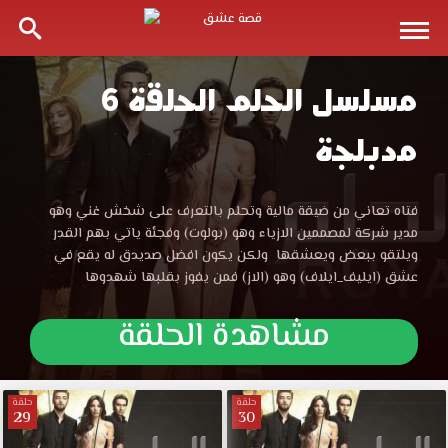
مسلسل الحلم الحلقة 6
مسلسل
مدبلجة
الحلم
الحلقة
مسلسل
فتاه تعاني من ضيقة مالية وتحلم بالتعرف على شخش غني وهو
الحلم
مدير شركة لمصممين الازياء وهو (بولوت) وفجئة ياتي بهم القدر
6
الحلقة
ويلتقو ببعض ويعشقها ولكن يكون افضل صديدق له يقع في
6
عشق (ايليف_ايلاف) وهو (الاز) فمن يفوز بقلبها شهدوها
مدبلجة
مدبلجة
موقع
مشاهدة الحلقة
قصة
قصة
عشق
الموقع
عشق
العربي
حلقة
حلقة
29
30
الأفضل