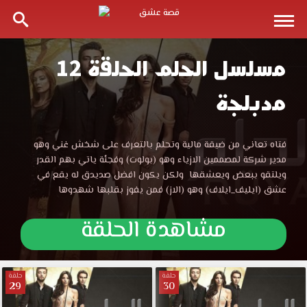
مسلسل الحلم الحلقة 12
مسلسل
مدبلجة
الحلم
الحلقة
مسلسل
فتاه تعاني من ضيقة مالية وتحلم بالتعرف على شخش غني وهو
الحلم
مدير شركة لمصممين الازياء وهو (بولوت) وفجئة ياتي بهم القدر
12
الحلقة
ويلتقو ببعض ويعشقها ولكن يكون افضل صديدق له يقع في
12
عشق (ايليف_ايلاف) وهو (الاز) فمن يفوز بقلبها شهدوها
مدبلجة
مدبلجة
موقع
مشاهدة الحلقة
قصة
قصة
عشق
الموقع
عشق
العربي
حلقة
حلقة
29
30
الأفضل