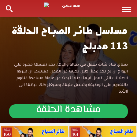
مسلسل طائر الصباح الحلقة
مسلسل
113 مدبلج
طائر
الصباح
مسلسل
سنام، فتاة شابة تعمل في بقالة والدها. تجد نفسها مجبرة على
طائر
الزواج ان لم تجد عملاً. خلال بحثها عن العمل، تكتشف ان شركة
الحلقة
الصباح
الاعلانات التي تعمل فيها اختها تبحث عن عاملة مساعدة فتقوم
الحلقة
بالتقديم على الوظيفة وتحصل عليها. وسيغيّر ذلك حياتها الى
113
113
الأبد!
مدبلجة
قصة
مشاهدة الحلقة
مدبلجة
عشق
تويتر
قصة
مشاهدة
مباشرة
حلقة
حلقة
160
161