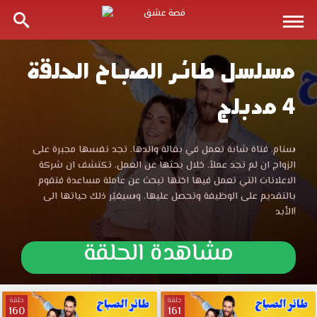
مسلسل طائر الصباح الحلقة
مسلسل
4 مدبلج
طائر
الصباح
مسلسل
سنام، فتاة شابة تعمل في بقالة والدها. تجد نفسها مجبرة على
طائر
الزواج ان لم تجد عملاً. خلال بحثها عن العمل، تكتشف ان شركة
الحلقة
الصباح
الاعلانات التي تعمل فيها اختها تبحث عن عاملة مساعدة فتقوم
الحلقة
بالتقديم على الوظيفة وتحصل عليها. وسيغيّر ذلك حياتها الى
4
4
الأبد!
مدبلجة
قصة
مشاهدة الحلقة
مدبلجة
عشق
تويتر
قصة
مشاهدة
مباشرة
حلقة
حلقة
160
161