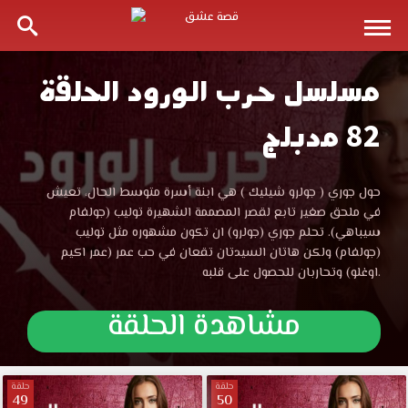
مسلسل حرب الورود الحلقة
مسلسل
82 مدبلج
حرب
الورود
مسلسل
حول جوري ( جولرو شيليك ) هي ابنة أسرة متوسط الحال، تعيش
حرب
في ملحق صغير تابع لقصر المصممة الشهيرة توليب (جولفام
الحلقة
الورود
سيباهي). تحلم جوري (جولرو) ان تكون مشهوره مثل توليب
الحلقة
(جولفام) ولكن هاتان السيدتان تقعان في حب عمر (عمر اكيم
82
82
اوغلو) وتحاربان للحصول على قلبه.
مدبلجة
قصة
مشاهدة الحلقة
مدبلجة
عشق
الموقع
قصة
العربي
الأفضل
حلقة
حلقة
49
50