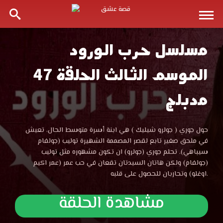
مسلسل حرب الورود
مسلسل
الموسم الثالث الحلقة 47
حرب
مدبلج
الورود
الموسم
مسلسل
حول جوري ( جولرو شيليك ) هي ابنة أسرة متوسط الحال، تعيش
حرب
في ملحق صغير تابع لقصر المصممة الشهيرة توليب (جولفام
الثالث
الورود
سيباهي). تحلم جوري (جولرو) ان تكون مشهوره مثل توليب
الموسم
(جولفام) ولكن هاتان السيدتان تقعان في حب عمر (عمر اكيم
الثالث
الحلقة
اوغلو) وتحاربان للحصول على قلبه.
الحلقة
47
مشاهدة الحلقة
47
مدبلجة
قصة