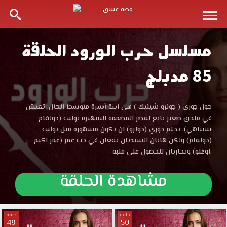
مسلسل حرب الورود الحلقة
مسلسل
85 مدبلج
حرب
الورود
مسلسل
حول جوري ( جولرو شيليك ) هي ابنة أسرة متوسط الحال، تعيش
حرب
في ملحق صغير تابع لقصر المصممة الشهيرة توليب (جولفام
الحلقة
الورود
سيباهي). تحلم جوري (جولرو) ان تكون مشهوره مثل توليب
الحلقة
(جولفام) ولكن هاتان السيدتان تقعان في حب عمر (عمر اكيم
85
85
اوغلو) وتحاربان للحصول على قلبه.
مدبلجة
قصة
مشاهدة الحلقة
مدبلجة
عشق
الموقع
قصة
العربي
الأفضل
حلقة
حلقة
49
50