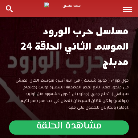
مسلسل حرب الورود
مسلسل
الموسم الثاني الحلقة 24
حرب
مدبلج
الورود
الموسم
مسلسل
حول جوري ( جولرو شيليك ) هي ابنة أسرة متوسط الحال، تعيش
حرب
في ملحق صغير تابع لقصر المصممة الشهيرة توليب (جولفام
الثاني
الورود
سيباهي). تحلم جوري (جولرو) ان تكون مشهوره مثل توليب
الموسم
(جولفام) ولكن هاتان السيدتان تقعان في حب عمر (عمر اكيم
الثاني
الحلقة
اوغلو) وتحاربان للحصول على قلبه.
الحلقة
24
مشاهدة الحلقة
24
مدبلجة
قصة